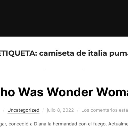
ETIQUETA:
camiseta de italia pum
ho Was Wonder Wom
Publicado
Uncategorized
julio 8, 2022
Los comentarios est
el
ogar, concedió a Diana la hermandad con el fuego. Actualmen