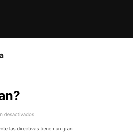
a
an?
án desactivados
te las directivas tienen un gran