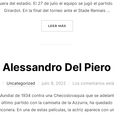
ra del estadio. El 27 de julio el equipo se jugó el partido
Girardot. En la final del torneo ante el Stade Rennais …
««WHO WAS WONDER W
LEER MÁS
Alessandro Del Piero
Publicado
Uncategorized
julio 8, 2022
Los comentarios est
el
l Mundial de 1934 contra una Checoslovaquia que se adelant
u último partido con la camiseta de la Azzurra, ha quedado
conera. En una de estas películas, la actriz aparece con 