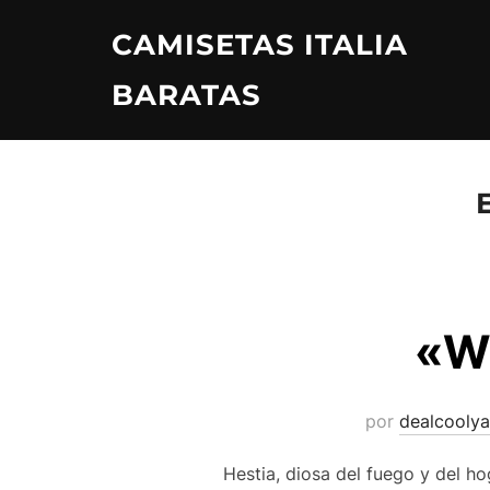
Saltar
CAMISETAS ITALIA
al
contenido
BARATAS
«W
por
dealcoolya
Hestia, diosa del fuego y del h