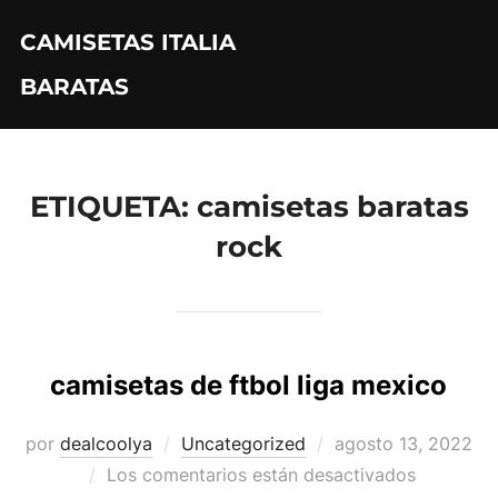
Saltar
CAMISETAS ITALIA
al
contenido
BARATAS
ETIQUETA:
camisetas baratas
rock
camisetas de ftbol liga mexico
Publicado
por
dealcoolya
Uncategorized
agosto 13, 2022
el
Los comentarios están desactivados