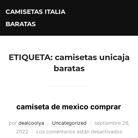
Saltar
CAMISETAS ITALIA
al
contenido
BARATAS
ETIQUETA:
camisetas unicaja
baratas
camiseta de mexico comprar
Publicado
por
dealcoolya
Uncategorized
septiembre 26,
el
2022
Los comentarios están desactivados