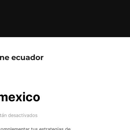
ine ecuador
 mexico
tán desactivados
complementar tus estrategias de