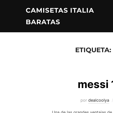
Saltar
CAMISETAS ITALIA
al
contenido
BARATAS
ETIQUETA:
messi 
por
dealcoolya
Una de las grandes ventajas de