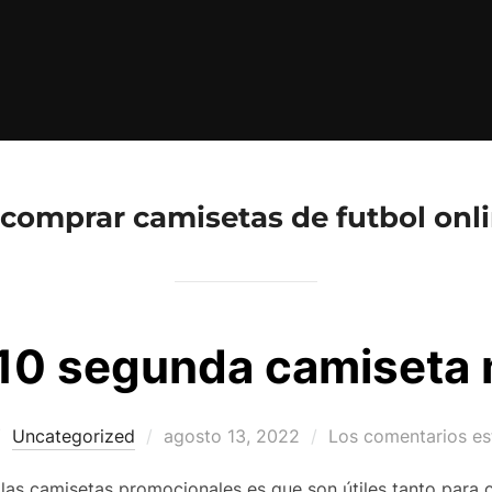
comprar camisetas de futbol onl
10 segunda camiseta
Publicado
Uncategorized
agosto 13, 2022
Los comentarios es
el
 las camisetas promocionales es que son útiles tanto para 