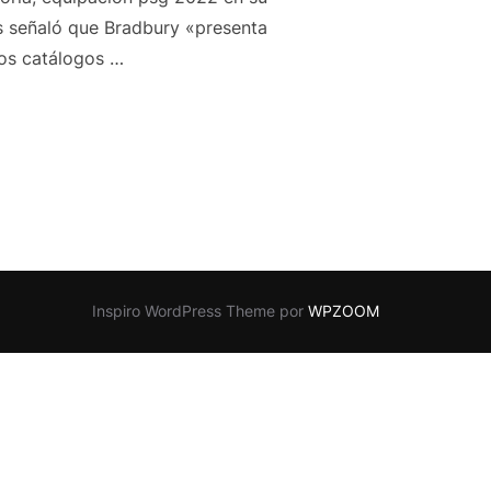
ss señaló que Bradbury «presenta
los catálogos …
Inspiro WordPress Theme por
WPZOOM