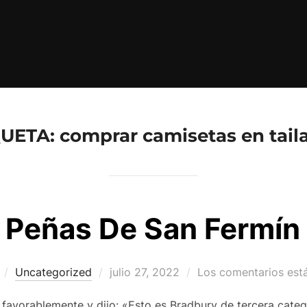
QUETA:
comprar camisetas en tail
Peñas De San Fermín
Publicado
Uncategorized
julio 27, 2022
Los comentarios est
el
 favorablemente y dijo: «Esto es Bradbury de tercera cate