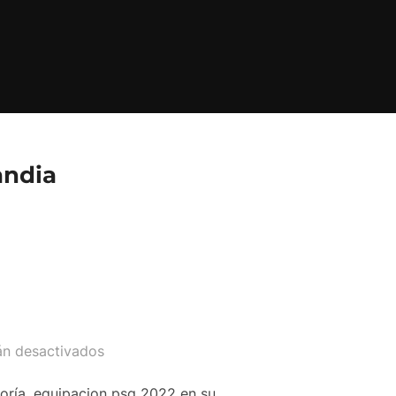
andia
án desactivados
goría, equipacion psg 2022 en su