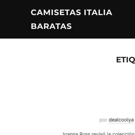
Saltar
CAMISETAS ITALIA
al
contenido
BARATAS
ETI
por
dealcoolya
Joanna Russ revisó la colección