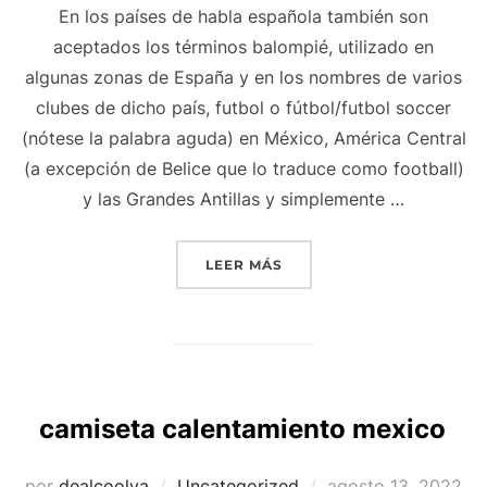
En los países de habla española también son
aceptados los términos balompié, utilizado en
algunas zonas de España y en los nombres de varios
clubes de dicho país, futbol o fútbol/futbol soccer
(nótese la palabra aguda) en México, América Central
(a excepción de Belice que lo traduce como football)
y las Grandes Antillas y simplemente …
«HIJOS DE BECKHAM CAM
LEER MÁS
camiseta calentamiento mexico
Publicado
por
dealcoolya
Uncategorized
agosto 13, 2022