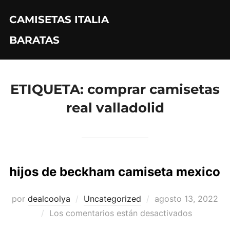
Saltar
CAMISETAS ITALIA
al
contenido
BARATAS
ETIQUETA:
comprar camisetas
real valladolid
hijos de beckham camiseta mexico
Publicado
por
dealcoolya
Uncategorized
agosto 13, 2022
el
Los comentarios están desactivados