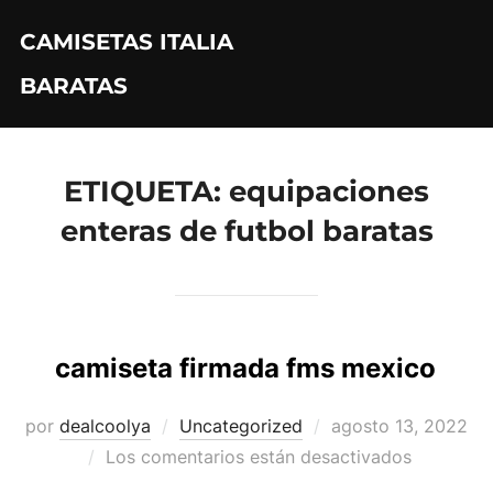
Saltar
CAMISETAS ITALIA
al
contenido
BARATAS
ETIQUETA:
equipaciones
enteras de futbol baratas
camiseta firmada fms mexico
Publicado
por
dealcoolya
Uncategorized
agosto 13, 2022
el
Los comentarios están desactivados