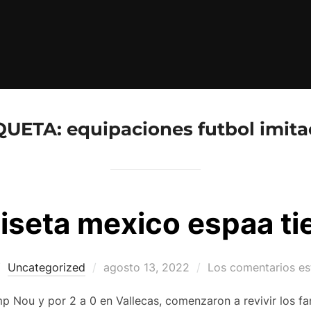
QUETA:
equipaciones futbol imita
iseta mexico espaa ti
Publicado
Uncategorized
agosto 13, 2022
Los comentarios es
el
p Nou y por 2 a 0 en Vallecas, comenzaron a revivir los fa