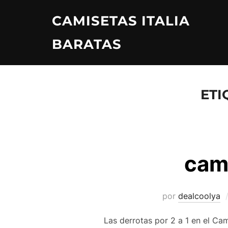
Saltar
CAMISETAS ITALIA
al
contenido
BARATAS
ETI
cam
por
dealcoolya
Las derrotas por 2 a 1 en el Cam