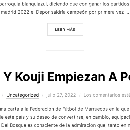
 parroquia blanquiazul, diciendo que con ganar los partidos
madrid 2022 el Dépor saldría campeón por primera vez …
«CAMISETA MEXICO ESPA
LEER MÁS
 Y Kouji Empiezan A P
Publicado
Uncategorized
julio 27, 2022
Los comentarios est
el
na carta a la Federación de Fútbol de Marruecos en la que
e este país y su deseo de convertirse, en cambio, equipac
 Del Bosque es consciente de la admiración que, tanto en 