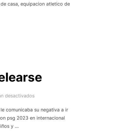
 de casa, equipacion atletico de
A TIENDA»
elearse
án desactivados
 le comunicaba su negativa a ir
ion psg 2023 en internacional
niños y …