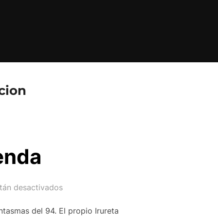
cion
enda
tán desactivados
ntasmas del 94. El propio Irureta