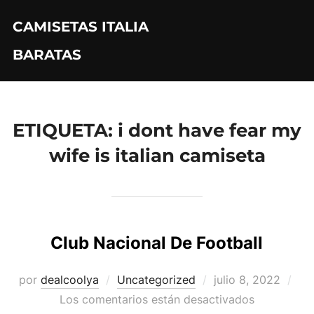
Saltar
CAMISETAS ITALIA
al
contenido
BARATAS
ETIQUETA:
i dont have fear my
wife is italian camiseta
Club Nacional De Football
Publicado
por
dealcoolya
Uncategorized
julio 8, 2022
el
Los comentarios están desactivados