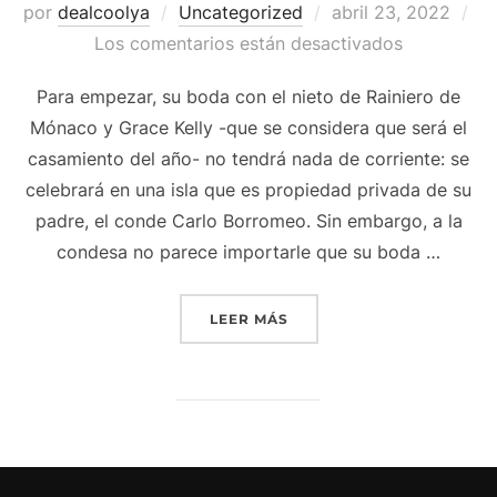
Publicado
por
dealcoolya
Uncategorized
abril 23, 2022
el
Los comentarios están desactivados
Para empezar, su boda con el nieto de Rainiero de
Mónaco y Grace Kelly -que se considera que será el
casamiento del año- no tendrá nada de corriente: se
celebrará en una isla que es propiedad privada de su
padre, el conde Carlo Borromeo. Sin embargo, a la
condesa no parece importarle que su boda …
«CAMISETA DE ITALIA 201
LEER MÁS