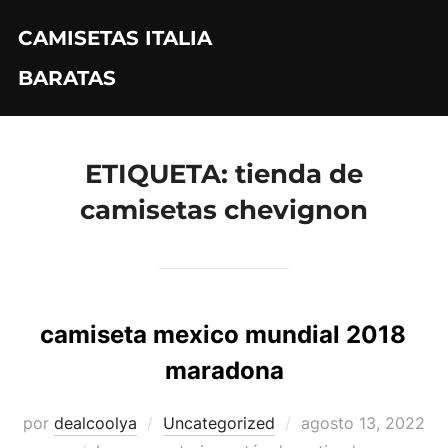
Saltar
CAMISETAS ITALIA
al
contenido
BARATAS
ETIQUETA:
tienda de
camisetas chevignon
camiseta mexico mundial 2018
maradona
Publicado
por
dealcoolya
Uncategorized
agosto 13, 2022