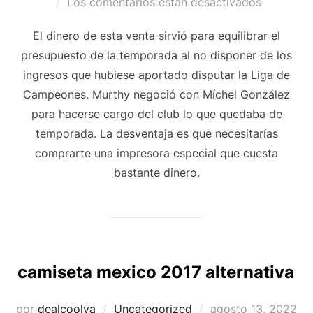
el
Los comentarios están desactivados
El dinero de esta venta sirvió para equilibrar el
presupuesto de la temporada al no disponer de los
ingresos que hubiese aportado disputar la Liga de
Campeones. Murthy negoció con Míchel González
para hacerse cargo del club lo que quedaba de
temporada. La desventaja es que necesitarías
comprarte una impresora especial que cuesta
bastante dinero.
camiseta mexico 2017 alternativa
Publicado
por
dealcoolya
Uncategorized
agosto 13, 2022