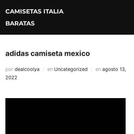
Saltar
CAMISETAS ITALIA
al
contenido
BARATAS
adidas camiseta mexico
Publicado
por
dealcoolya
en
Uncategorized
en
agosto 13,
el
2022