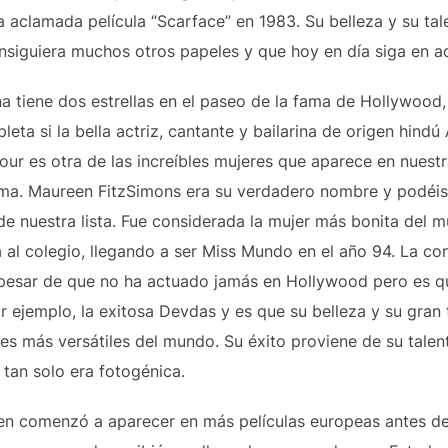
aclamada película “Scarface” en 1983. Su belleza y su tale
onsiguiera muchos otros papeles y que hoy en día siga en ac
 tiene dos estrellas en el paseo de la fama de Hollywood, 
leta si la bella actriz, cantante y bailarina de origen hind
mour es otra de las increíbles mujeres que aparece en nuestr
ima. Maureen FitzSimons era su verdadero nombre y podéis
 de nuestra lista. Fue considerada la mujer más bonita del
al colegio, llegando a ser Miss Mundo en el año 94. La co
pesar de que no ha actuado jamás en Hollywood pero es qu
ejemplo, la exitosa Devdas y es que su belleza y su gran t
ces más versátiles del mundo. Su éxito proviene de su talen
tan solo era fotogénica.
oven comenzó a aparecer en más películas europeas antes de