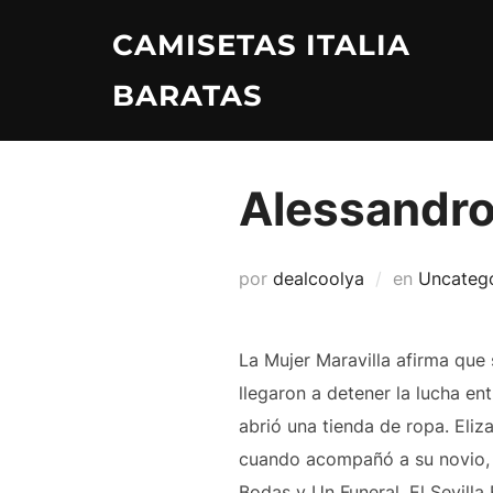
Saltar
CAMISETAS ITALIA
al
contenido
BARATAS
Alessandro
por
dealcoolya
en
Uncateg
La Mujer Maravilla afirma que
llegaron a detener la lucha ent
abrió una tienda de ropa. Eli
cuando acompañó a su novio, e
Bodas y Un Funeral. El Sevilla