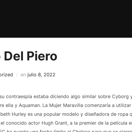
 Del Piero
Publicado
orized
en
julio 8, 2022
el
 su contraespía estaba diciendo algo similar sobre Cyborg
re ella y Aquaman. La Mujer Maravilla comenzaría a utilizar 
zabeth Hurley es una popular modelo y diseñadora de ropa
l conocido actor Hugh Grant, a la premier de la película en
 FC ha puesto una fecha límite al Chelsea para que se cierr