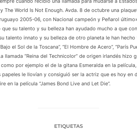
siempre cuando recibió una llamada para mudarse a Estados
y The World Is Not Enough. Avda. 8 de octubre una plaquet
uguayo 2005-06, con Nacional campeón y Peñarol último».
 que su talento y su belleza han ayudado mucho a que con
u talento innato y su belleza de otro planeta le han hecho t
 “Bajo el Sol de la Toscana”, “El Hombre de Acero”, “París Pu
La llamada “Reina del Technicolor” de origen irlandés hizo
como por ejemplo el de la gitana Esmeralda en la película
 papeles le llovían y consiguió ser la actriz que es hoy en
ire en la película “James Bond Live and Let Die”.
ETIQUETAS