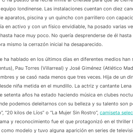
l equipo londinense. Las instalaciones cuentan con diez canc
de aparatos, piscina y un quincho con parrillero con capac
a en activo y con un físico envidiable, ha posado varias ve
hasta hace muy poco. No quería desprenderse de él hasta f
ra mismo la cerrazón inicial ha desaparecido.
se ha hablado en los últimos días en diferentes medios han
entus), Pau Torres (Villarreal) y José Giménez (Atlético Mad
bres y se casó nada menos que tres veces. Hija de un direc
sde niña metida en el mundillo. La actriz y cantante Lena 
e setenta años ha estado haciendo música en clubes noctu
donde podemos deleitarnos con su belleza y su talento son 
”, “20 kilos de Líos” o “La Mujer Sin Rostro”,
camiseta selec
ama y reconocimiento fue el que protagonizó en el thriller 
como modelo y tuvo alguna aparición en series de televis