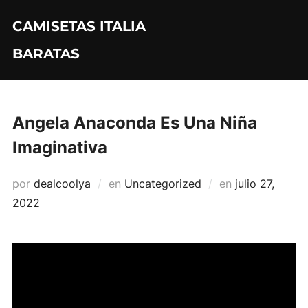
Saltar
CAMISETAS ITALIA
al
contenido
BARATAS
Angela Anaconda Es Una Niña
Imaginativa
Publicado
por
dealcoolya
en
Uncategorized
en
julio 27,
el
2022