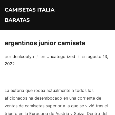
Saltar
CAMISETAS ITALIA
al
contenido
BARATAS
argentinos junior camiseta
Publicado
por
dealcoolya
en
Uncategorized
en
agosto 13,
el
2022
La euforia que rodea actualmente a todos los
aficionados ha desembocado en una corriente de
ventas de camisetas superior a la que se vivió tras el
triunfo en la Eurocopa de Austria y Suiza. Dentro del