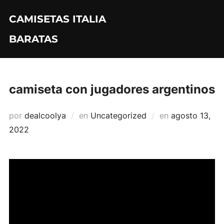
Saltar
CAMISETAS ITALIA
al
contenido
BARATAS
camiseta con jugadores argentinos
Publicado
por
dealcoolya
en
Uncategorized
en
agosto 13,
el
2022