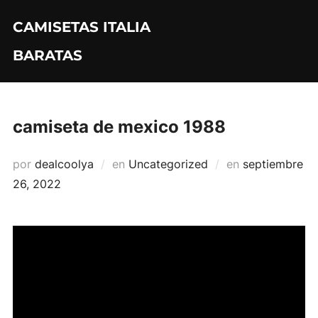
Saltar
CAMISETAS ITALIA
al
contenido
BARATAS
camiseta de mexico 1988
Publicado
por
dealcoolya
en
Uncategorized
en
septiembre
el
26, 2022