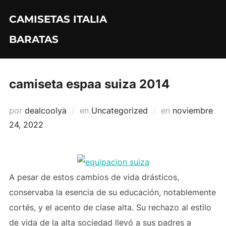
Saltar
CAMISETAS ITALIA
al
contenido
BARATAS
camiseta espaa suiza 2014
Publicado
por
dealcoolya
en
Uncategorized
en
noviembre
el
24, 2022
A pesar de estos cambios de vida drásticos,
conservaba la esencia de su educación, notablemente
cortés, y el acento de clase alta. Su rechazo al estilo
de vida de la alta sociedad llevó a sus padres a