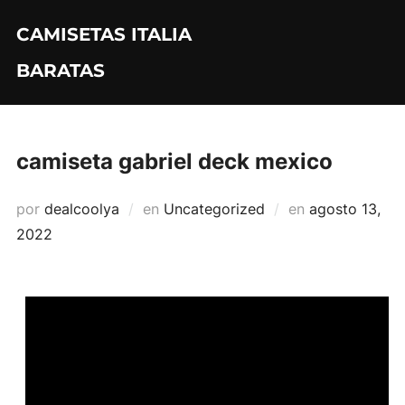
Saltar
CAMISETAS ITALIA
al
contenido
BARATAS
camiseta gabriel deck mexico
Publicado
por
dealcoolya
en
Uncategorized
en
agosto 13,
el
2022