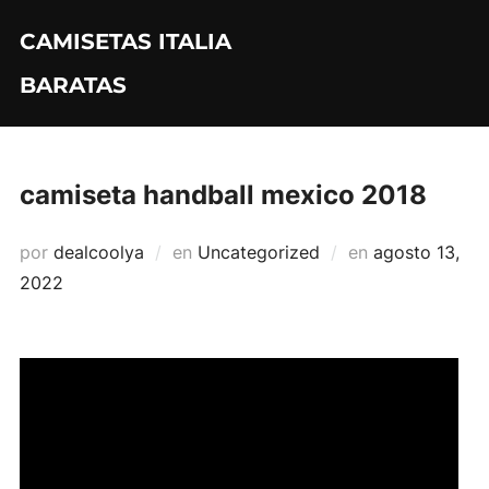
Saltar
CAMISETAS ITALIA
al
contenido
BARATAS
camiseta handball mexico 2018
Publicado
por
dealcoolya
en
Uncategorized
en
agosto 13,
el
2022