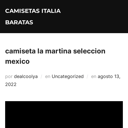
Saltar
CAMISETAS ITALIA
al
contenido
BARATAS
camiseta la martina seleccion
mexico
Publicado
por
dealcoolya
en
Uncategorized
en
agosto 13,
el
2022