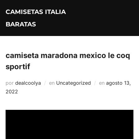
Saltar
CAMISETAS ITALIA
al
contenido
BARATAS
camiseta maradona mexico le coq
sportif
Publicado
por
dealcoolya
en
Uncategorized
en
agosto 13,
el
2022