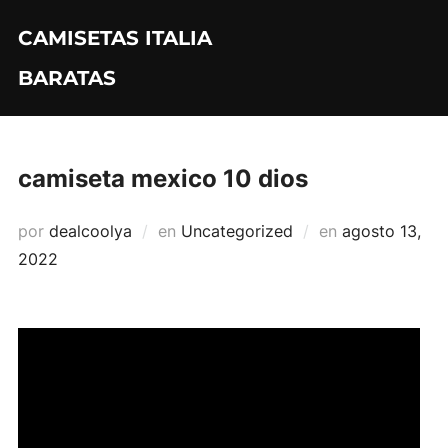
Saltar
CAMISETAS ITALIA
al
contenido
BARATAS
camiseta mexico 10 dios
Publicado
por
dealcoolya
en
Uncategorized
en
agosto 13,
el
2022