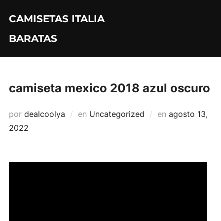
Saltar
CAMISETAS ITALIA
al
contenido
BARATAS
camiseta mexico 2018 azul oscuro
Publicado
por
dealcoolya
en
Uncategorized
en
agosto 13,
el
2022