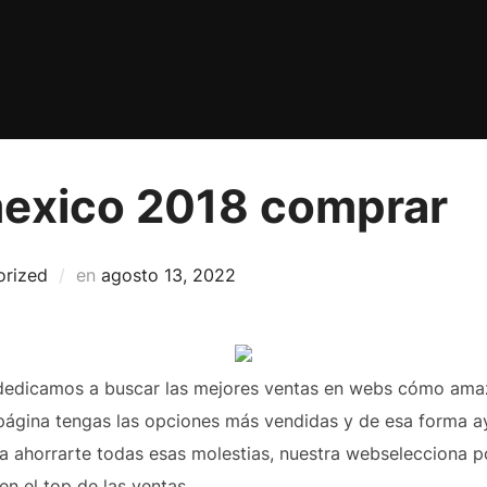
exico 2018 comprar
Publicado
orized
en
agosto 13, 2022
el
dedicamos a buscar las mejores ventas en webs cómo amazo
página tengas las opciones más vendidas y de esa forma ay
a ahorrarte todas esas molestias, nuestra webselecciona po
en el top de las ventas.