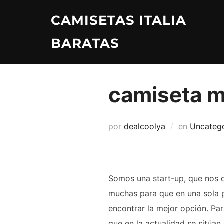
Saltar
CAMISETAS ITALIA
al
contenido
BARATAS
camiseta m
por
dealcoolya
en
Uncateg
Somos una start-up, que nos 
muchas para que en una sola 
encontrar la mejor opción. Par
que en la actualidad se sitúan 