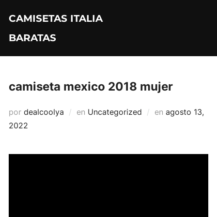
Saltar
CAMISETAS ITALIA
al
contenido
BARATAS
camiseta mexico 2018 mujer
Publicado
por
dealcoolya
en
Uncategorized
en
agosto 13,
el
2022