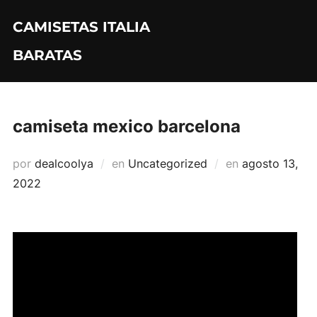
Saltar
CAMISETAS ITALIA
al
contenido
BARATAS
camiseta mexico barcelona
Publicado
por
dealcoolya
en
Uncategorized
en
agosto 13,
el
2022