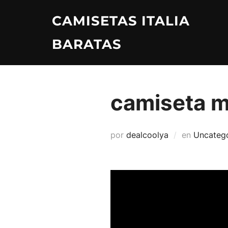
Saltar
CAMISETAS ITALIA
al
contenido
BARATAS
camiseta m
por
dealcoolya
en
Uncateg