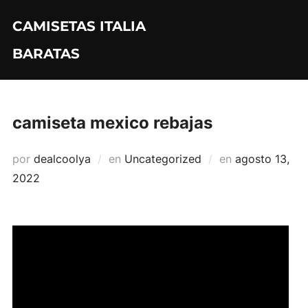
Saltar
CAMISETAS ITALIA
al
contenido
BARATAS
camiseta mexico rebajas
Publicado
por
dealcoolya
en
Uncategorized
en
agosto 13,
el
2022