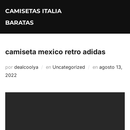
Saltar
CAMISETAS ITALIA
al
contenido
BARATAS
camiseta mexico retro adidas
Publicado
por
dealcoolya
en
Uncategorized
en
agosto 13,
el
2022