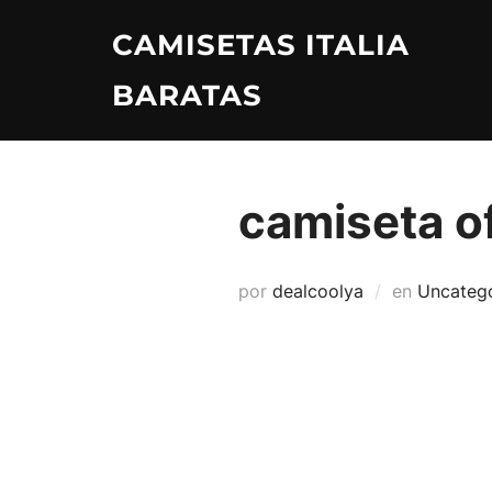
Saltar
CAMISETAS ITALIA
al
contenido
BARATAS
camiseta of
por
dealcoolya
en
Uncateg