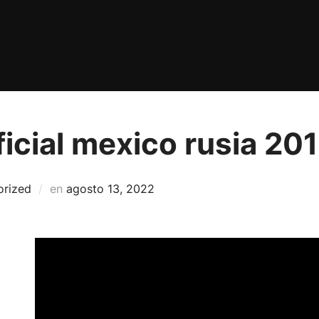
icial mexico rusia 20
Publicado
orized
en
agosto 13, 2022
el