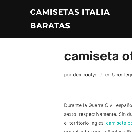
Saltar
CAMISETAS ITALIA
al
contenido
BARATAS
camiseta of
por
dealcoolya
en
Uncateg
Durante la Guerra Civil españ
sexto, respectivamente. Sin d
el territorio inglés,
camiseta p
organizados por la England Be