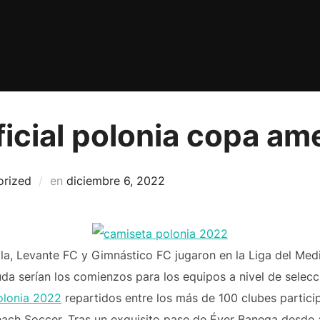
icial polonia copa am
Publicado
orized
en
diciembre 6, 2022
el
ola, Levante FC y Gimnástico FC jugaron en la Liga del Med
uda serían los comienzos para los equipos a nivel de selec
olonia 2022
repartidos entre los más de 100 clubes partici
ach Soccer. Tras un exquisito pase de Éver Banega desde a