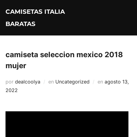
Saltar
CAMISETAS ITALIA
al
contenido
BARATAS
camiseta seleccion mexico 2018
mujer
Publicado
por
dealcoolya
en
Uncategorized
en
agosto 13,
el
2022