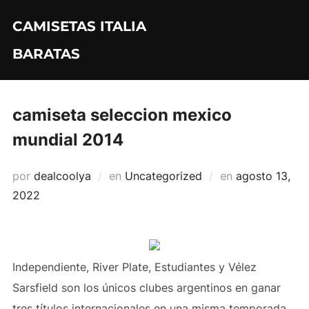
Saltar
CAMISETAS ITALIA
al
contenido
BARATAS
camiseta seleccion mexico
mundial 2014
Publicado
por
dealcoolya
en
Uncategorized
en
agosto 13,
el
2022
Independiente, River Plate, Estudiantes y Vélez
Sarsfield son los únicos clubes argentinos en ganar
tres títulos internacionales en una misma temporada.