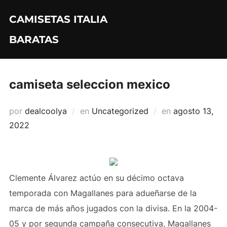
Saltar
CAMISETAS ITALIA
al
contenido
BARATAS
camiseta seleccion mexico
Publicado
por
dealcoolya
en
Uncategorized
en
agosto 13,
el
2022
Clemente Álvarez actúo en su décimo octava
temporada con Magallanes para adueñarse de la
marca de más años jugados con la divisa. En la 2004-
05 y por segunda campaña consecutiva, Magallanes