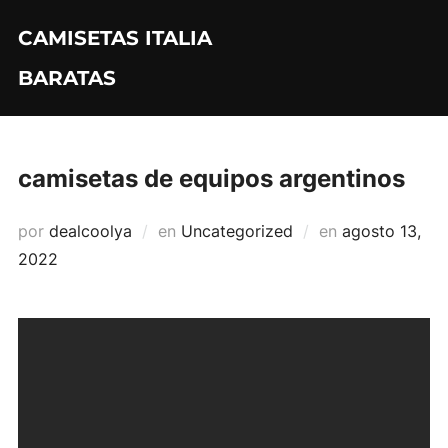
Saltar
CAMISETAS ITALIA
al
contenido
BARATAS
camisetas de equipos argentinos
Publicado
por
dealcoolya
en
Uncategorized
en
agosto 13,
el
2022