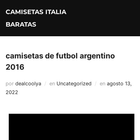
Saltar
CAMISETAS ITALIA
al
contenido
BARATAS
camisetas de futbol argentino
2016
Publicado
por
dealcoolya
en
Uncategorized
en
agosto 13,
el
2022