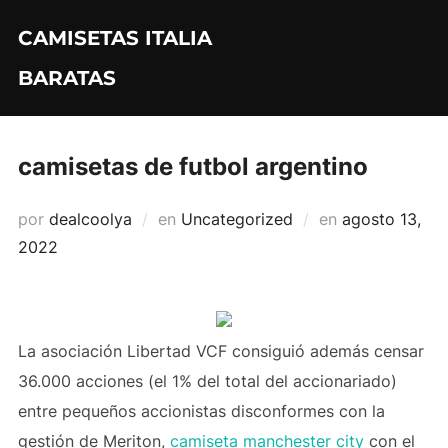
Saltar
CAMISETAS ITALIA
al
contenido
BARATAS
camisetas de futbol argentino
Publicado
por
dealcoolya
en
Uncategorized
en
agosto 13,
el
2022
La asociación Libertad VCF consiguió además censar
36.000 acciones (el 1% del total del accionariado)
entre pequeños accionistas disconformes con la
gestión de Meriton,
camiseta manchester city
con el