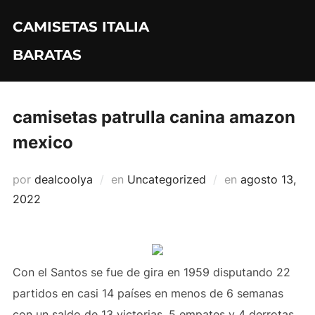
Saltar
CAMISETAS ITALIA
al
contenido
BARATAS
camisetas patrulla canina amazon
mexico
Publicado
por
dealcoolya
en
Uncategorized
en
agosto 13,
el
2022
Con el Santos se fue de gira en 1959 disputando 22
partidos en casi 14 países en menos de 6 semanas
con un saldo de 13 victorias, 5 empates y 4 derrotas.