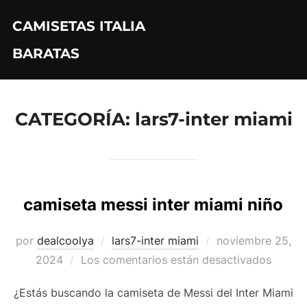
Saltar
CAMISETAS ITALIA
al
contenido
BARATAS
CATEGORÍA:
lars7-inter miami
camiseta messi inter miami niño
Publicado
por
dealcoolya
lars7-inter miami
noviembre 25,
el
2024
Los comentarios están desactivados
¿Estás buscando la camiseta de Messi del Inter Miami