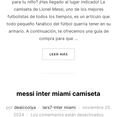
para tu niño? ¡Has llegado al lugar indicado! La
camiseta de Lionel Messi, uno de los mejores
futbolistas de todos los tiempos, es un artículo que
todo pequeño fanático del fútbol querría tener en su
armario. A continuación, te ofrecemos una guía de
compra para que …
«CAMISETA MESSI INTER 
LEER MÁS
messi inter miami camiseta
Publicado
por
dealcoolya
lars7-inter miami
noviembre 25,
el
2024
Los comentarios están desactivados