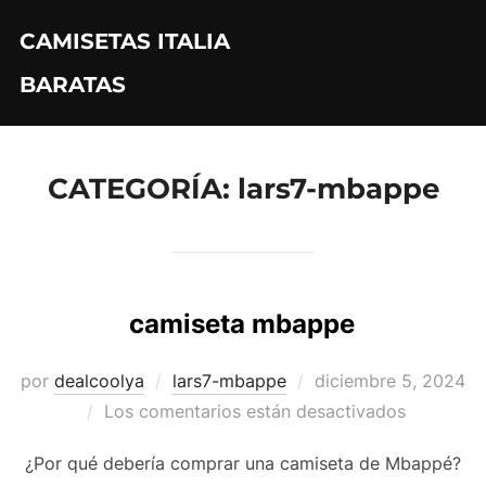
Saltar
CAMISETAS ITALIA
al
contenido
BARATAS
CATEGORÍA:
lars7-mbappe
camiseta mbappe
Publicado
por
dealcoolya
lars7-mbappe
diciembre 5, 2024
el
Los comentarios están desactivados
¿Por qué debería comprar una camiseta de Mbappé?