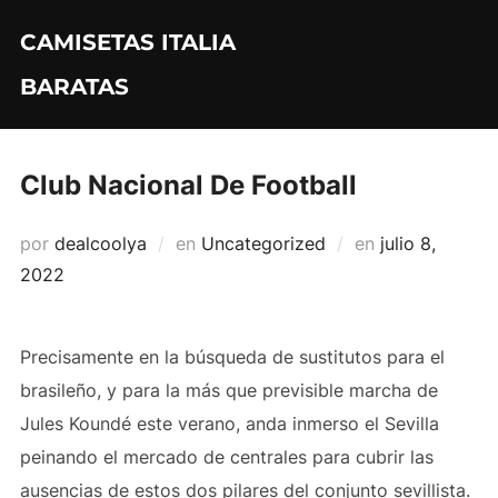
Saltar
CAMISETAS ITALIA
al
contenido
BARATAS
Club Nacional De Football
Publicado
por
dealcoolya
en
Uncategorized
en
julio 8,
el
2022
Precisamente en la búsqueda de sustitutos para el
brasileño, y para la más que previsible marcha de
Jules Koundé este verano, anda inmerso el Sevilla
peinando el mercado de centrales para cubrir las
ausencias de estos dos pilares del conjunto sevillista.