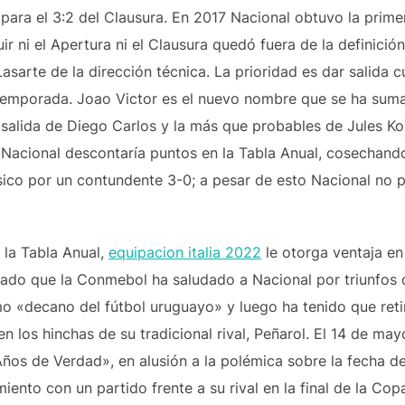
re para el 3:2 del Clausura. En 2017 Nacional obtuvo la prim
ir ni el Apertura ni el Clausura quedó fuera de la definic
Lasarte de la dirección técnica. La prioridad es dar salida
etemporada. Joao Victor es el nuevo nombre que se ha suma
la salida de Diego Carlos y la más que probables de Jules K
 Nacional descontaría puntos en la Tabla Anual, cosechand
ico por un contundente 3-0; a pesar de esto Nacional no pud
 la Tabla Anual,
equipacion italia 2022
le otorga ventaja en
sado que la Conmebol ha saludado a Nacional por triunfos 
«decano del fútbol uruguayo» y luego ha tenido que retir
n los hinchas de su tradicional rival, Peñarol. El 14 de ma
ños de Verdad», en alusión a la polémica sobre la fecha de
iento con un partido frente a su rival en la final de la Cop