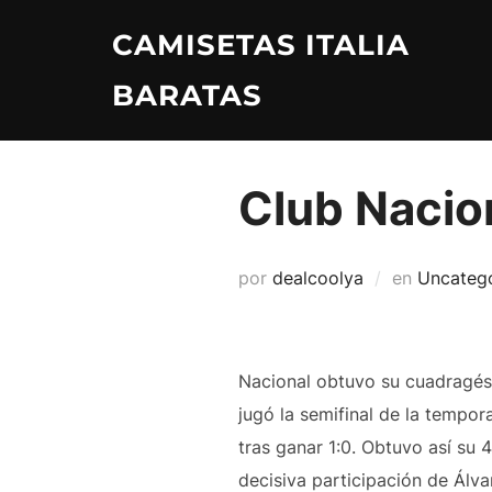
Saltar
CAMISETAS ITALIA
al
contenido
BARATAS
Club Nacion
por
dealcoolya
en
Uncateg
Nacional obtuvo su cuadragés
jugó la semifinal de la tempo
tras ganar 1:0. Obtuvo así su
decisiva participación de Álva