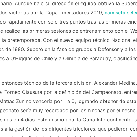
nario. Aunque bajo su dirección el equipo obtuvo la Super
 dos victorias por la Copa Libertadores 2019,
camiseta sele
o rápidamente con solo tres puntos tras las primeras cinc
ue realice las primeras sesiones de entrenamiento con el W
la pretemporada. Con el nuevo equipo técnico Nacional el
es de 1980. Superó en la fase de grupos a Defensor y a los
es a O’Higgins de Chile y a Olimpia de Paraguay, clasificánd
 entonces técnico de la tercera división, Alexander Medina
el Torneo Clausura por la definición del Campeonato, enfre
 Matías Zunino vencería por 1 a 0, logrando obtener de est
onato sería muy recordado por los hinchas por el hecho 
ismas en 4 días. Este mismo año, la Copa Intercontinental 
s a la gestión de los dirigentes tricolores, que pudieron c