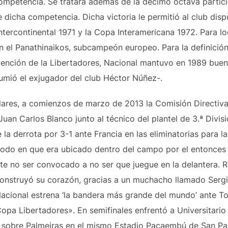
competencia. Se tratará además de la décimo octava partici
e dicha competencia. Dicha victoria le permitió al club disp
ntercontinental 1971 y la Copa Interamericana 1972. Para log
 el Panathinaikos, subcampeón europeo. Para la definición 
tención de la Libertadores, Nacional mantuvo en 1989 buena
umió el exjugador del club Héctor Núñez-.
lares, a comienzos de marzo de 2013 la Comisión Directiva 
uan Carlos Blanco junto al técnico del plantel de 3.ª Divi
 la derrota por 3-1 ante Francia en las eliminatorias para 
 modo en que era ubicado dentro del campo por el entonce
te no ser convocado a no ser que juegue en la delantera. Re
onstruyó su corazón, gracias a un muchacho llamado Sergi, 
Nacional estrena ‘la bandera más grande del mundo’ ante T
opa Libertadores». En semifinales enfrentó a Universitario
fo sobre Palmeiras en el mismo Estadio Pacaembú de San Pab