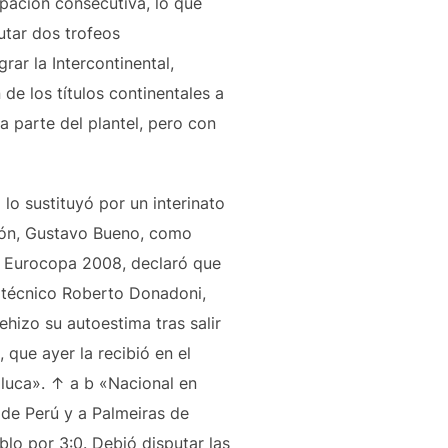
pación consecutiva, lo que
utar dos trofeos
rar la Intercontinental,
de los títulos continentales a
 parte del plantel, pero con
lo sustituyó por un interinato
sión, Gustavo Bueno, como
la Eurocopa 2008, declaró que
s técnico Roberto Donadoni,
hizo su autoestima tras salir
que ayer la recibió en el
oluca». ↑ a b «Nacional en
 de Perú y a Palmeiras de
lo por 3:0. Debió disputar las