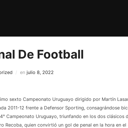
al De Football
Publicado
orized
en
julio 8, 2022
el
imo sexto Campeonato Uruguayo dirigido por Martín Lasart
rada 2011-12 frente a Defensor Sporting, consagrándose b
 44° Campeonato Uruguayo, triunfando en los dos clásicos 
ro Recoba, quien convirtió un gol de penal en la hora en el 