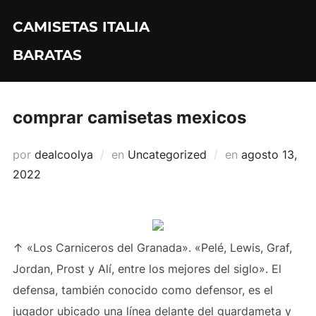
Saltar
CAMISETAS ITALIA
al
contenido
BARATAS
comprar camisetas mexicos
Publicado
por
dealcoolya
en
Uncategorized
en
agosto 13,
el
2022
↑ «Los Carniceros del Granada». «Pelé, Lewis, Graf,
Jordan, Prost y Alí, entre los mejores del siglo». El
defensa, también conocido como defensor, es el
jugador ubicado una línea delante del guardameta y