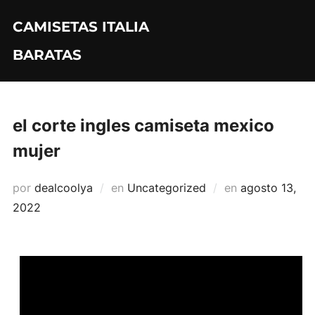
Saltar
CAMISETAS ITALIA
al
contenido
BARATAS
el corte ingles camiseta mexico
mujer
Publicado
por
dealcoolya
en
Uncategorized
en
agosto 13,
el
2022