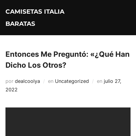
Saltar
CAMISETAS ITALIA
al
contenido
BARATAS
Entonces Me Preguntó: «¿Qué Han
Dicho Los Otros?
Publicado
por
dealcoolya
en
Uncategorized
en
julio 27,
el
2022