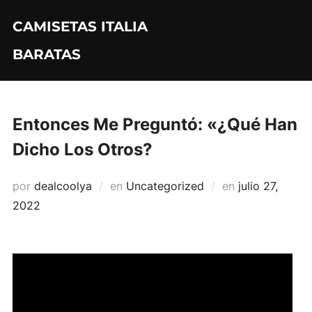
Saltar
CAMISETAS ITALIA
al
contenido
BARATAS
Entonces Me Preguntó: «¿Qué Han
Dicho Los Otros?
Publicado
por
dealcoolya
en
Uncategorized
en
julio 27,
el
2022