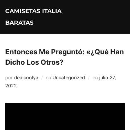
Saltar
CAMISETAS ITALIA
al
contenido
BARATAS
Entonces Me Preguntó: «¿Qué Han
Dicho Los Otros?
Publicado
por
dealcoolya
en
Uncategorized
en
julio 27,
el
2022