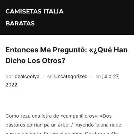
Saltar
CAMISETAS ITALIA
al
contenido
BARATAS
Entonces Me Preguntó: «¿Qué Han
Dicho Los Otros?
Publicado
por
dealcoolya
en
Uncategorized
en
julio 27,
el
2022
Como reza una letra de «campanilleros»: «Dos
pastores corrían pa un árbol / huyendo´e una nube
que se alevantó. En aquellos años, Córdoba y Alta