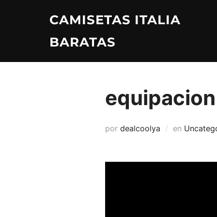
Saltar
CAMISETAS ITALIA
al
contenido
BARATAS
equipacion
por
dealcoolya
en
Uncateg