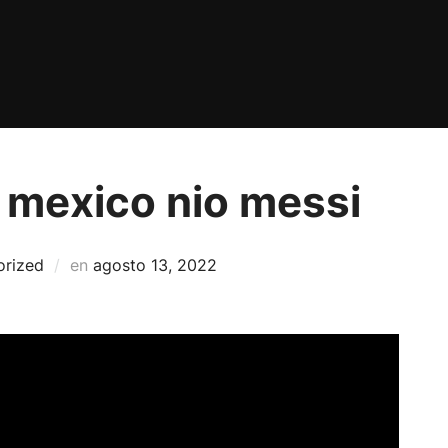
 mexico nio messi
Publicado
orized
en
agosto 13, 2022
el