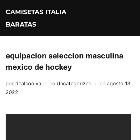
Saltar
CAMISETAS ITALIA
al
contenido
BARATAS
equipacion seleccion masculina
mexico de hockey
Publicado
por
dealcoolya
en
Uncategorized
en
agosto 13,
el
2022